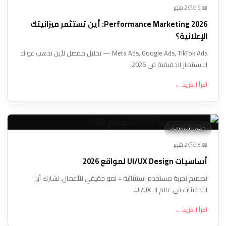
🕐 2 شهر
📖 9 د
Performance Marketing 2026: أين تستثمر ميزانيتك
الإعلانية؟
Meta Ads, Google Ads, TikTok Ads — تحليل مفصل لأين تذهب عوائد
الاستثمار الحقيقية في 2026.
اقرأ المزيد ←
تطوير المواقع
🕐 2 شهر
📖 6 د
أساسيات UI/UX Design لمواقع 2026
تصميم تجربة مستخدم استثنائية = نمو حقيقي للأعمال. نشارك أبرز
التحديثات في عالم الـ UI/UX.
اقرأ المزيد ←