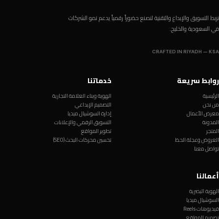
نربط التسويق والإبداع والتقنية لنصنع حضوراً رقمياً يدعم نمو الشركات
في السعودية والخليج.
CRAFTED IN RIYADH — KSA
روابط سريعة
خدماتنا
الرئيسية
الهوية وبناء العلامة التجارية
من نحن
التصميم الإبداعي
معرض الأعمال
إدارة السوشيال ميديا
المدونة
التسويق الرقمي والإعلانات
المتجر
تطوير المواقع
العروض وعجلة الحظ
تحسين محركات البحث (SEO)
تواصل معنا
أعمالنا
الهوية البصرية
السوشيال ميديا
فيديوهات Reels
تصميم المواقع