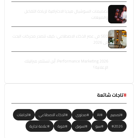
تصميمات السوشيال ميديا الاحترافية لزيادة التفاعل
والمبيعات
SEO في عصر الذكاء الاصطناعي: كيف تتصدر محركات البحث
في 2026
Performance Marketing 2026: أين تستثمر ميزانيتك
الإعلانية؟
#
تاجات شائعة
#تصميم
#AI
#محتوى
#الذكاء الاصطناعي
#اتجاهات
#2026
#سيو
#تسويق
#هوية
#علامة تجارية