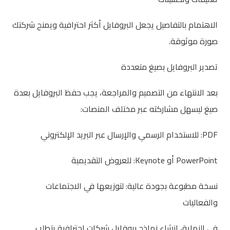
الاهتمام بالتفاصيل يجعل البروفايل أكثر احترافية ويمنح شركتك
صورة موثوقة.
تصدير البروفايل بصيغ متعددة
بعد الانتهاء من التصميم والمراجعة، يجب حفظ البروفايل بعدة
صيغ ليسهل مشاركته عبر مختلف المنصات:
PDF: للاستخدام الرسمي والإرسال عبر البريد الإلكتروني
PowerPoint أو Keynote: للعروض التقديمية
نسخة مطبوعة بجودة عالية: لتوزيعها في الاجتماعات
والفعاليات
في النهاية، إنشاء نماذج بروفايل شركات احترافية يتطلب