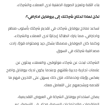
بناء الثقة وتعزيز الصورة الذهنية لدى العملاء والشركاء.
لكن لماذا تحتاج شركتك إلى بروفايل احترافي؟:
تساعد نماذج بروفايل شركات في تقديم شركتك بأسلوب منظم
واحترافي، مما يترك انطباعًا إيجابيًا لدى العملاء والشركاء،
وكلما كان البروفايل مصممًا بشكل جيد ومحتواه قويًا، زادت
مصداقية شركتك في السوق.
الشركات تبحث عن شركاء موثوقين، والعملاء يبحثون عن
علامات تجارية جديرة بثقتهم، وعندما يكون لديك بروفايل واضح
يعكس رؤيتك وخدماتك، فإن ذلك يسهل على الآخرين فهم ما
تقدمه ويشجعهم على التعامل معك.
يمكن استخدام بروفايل الشركة في العروض التقديمية،
المناقصات، والاجتماعات الرسمية، وحتى في التسويق عبر