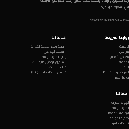
نربط التسويق والإبداع والتقنية لنصنع حضوراً رقمياً يدعم نمو الشركات
في السعودية والخليج.
CRAFTED IN RIYADH — KSA
روابط سريعة
خدماتنا
الرئيسية
الهوية وبناء العلامة التجارية
من نحن
التصميم الإبداعي
معرض الأعمال
إدارة السوشيال ميديا
المدونة
التسويق الرقمي والإعلانات
المتجر
تطوير المواقع
العروض وعجلة الحظ
تحسين محركات البحث (SEO)
تواصل معنا
أعمالنا
الهوية البصرية
السوشيال ميديا
فيديوهات Reels
تصميم المواقع
تطبيقات الموبايل