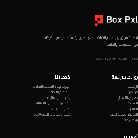
نربط التسويق والإبداع والتقنية لنصنع حضوراً رقمياً يدعم نمو الشركات
في السعودية والخليج.
CRAFTED IN RIYADH — KSA
روابط سريعة
خدماتنا
الرئيسية
الهوية وبناء العلامة التجارية
من نحن
التصميم الإبداعي
معرض الأعمال
إدارة السوشيال ميديا
المدونة
التسويق الرقمي والإعلانات
المتجر
تطوير المواقع
العروض وعجلة الحظ
تحسين محركات البحث (SEO)
تواصل معنا
أعمالنا