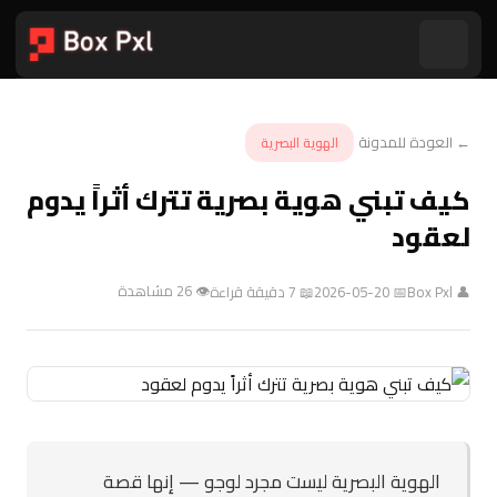
← العودة للمدونة
الهوية البصرية
كيف تبني هوية بصرية تترك أثراً يدوم
لعقود
👁 26 مشاهدة
👤 Box Pxl
📅 2026-05-20
📖 7 دقيقة قراءة
الهوية البصرية ليست مجرد لوجو — إنها قصة