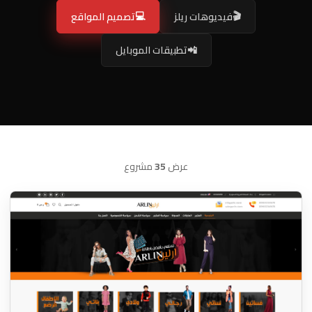
💻
🎬
فيديوهات ريلز
تصميم المواقع
📲
تطبيقات الموبايل
عرض
35
مشروع