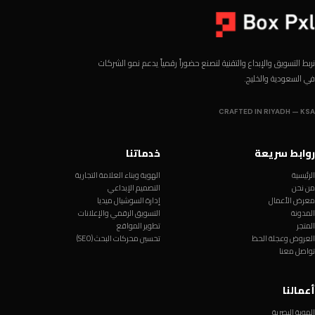
نربط التسويق والإبداع والتقنية لنصنع حضوراً رقمياً يدعم نمو الشركات
في السعودية والخليج.
CRAFTED IN RIYADH — KSA
روابط سريعة
خدماتنا
الرئيسية
الهوية وبناء العلامة التجارية
من نحن
التصميم الإبداعي
معرض الأعمال
إدارة السوشيال ميديا
المدونة
التسويق الرقمي والإعلانات
المتجر
تطوير المواقع
العروض وعجلة الحظ
تحسين محركات البحث (SEO)
تواصل معنا
أعمالنا
الهوية البصرية