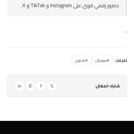
حضور رقمي قوي على Instagram و TikTok و X.
...
تاجات:
#سوشيال
#محتوى
in
✆
f
𝕏
شارك المقال: