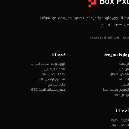
نربط التسويق والإبداع والتقنية لنصنع حضوراً رقمياً يدعم نمو الشركات
في السعودية والخليج.
CRAFTED IN RIYADH — KSA
روابط سريعة
خدماتنا
الرئيسية
الهوية وبناء العلامة التجارية
من نحن
التصميم الإبداعي
معرض الأعمال
إدارة السوشيال ميديا
المدونة
التسويق الرقمي والإعلانات
المتجر
تطوير المواقع
العروض وعجلة الحظ
تحسين محركات البحث (SEO)
تواصل معنا
أعمالنا
الهوية البصرية
السوشيال ميديا