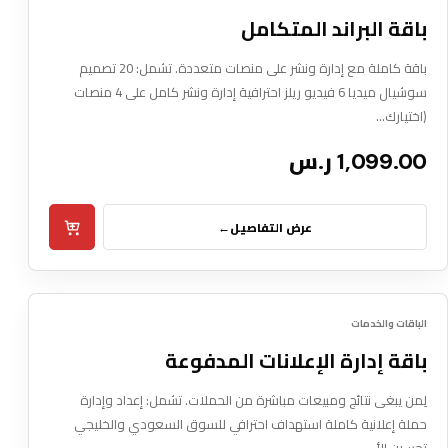
باقة البراند المتكامل
باقة كاملة مع إدارة ونشر على منصات متعددة. تشمل: 20 تصميم
سوشيال ميديا 6 فيديو ريلز احترافية إدارة ونشر كامل على 4 منصات
(اختيارك…
1,099.00 ر.س
عرض التفاصيل
←
Box Pxl
12
إعلانات
الباقات والخدمات
DIGITAL SERVICE
باقة إدارة الإعلانات المدفوعة
لِمن يبغى نتائج ومبيعات مباشرة من الحملات. تشمل: إعداد وإدارة
حملة إعلانية كاملة استهداف احترافي للسوق السعودي والخليجي