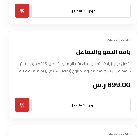
عرض التفاصيل
←
Box Pxl
10
الباقات والخدمات
DIGITAL SERVICE
باقة النمو والتفاعل
أفضل خيار لزيادة التفاعل وبناء ثقة الجمهور. تشمل: 15 تصميم احترافي
5 فيديو ريلز تسويقية محتوى متنوع (تفاعلي + بيعي) تصميمات عالية…
699.00 ر.س
عرض التفاصيل
←
Box Pxl
11
الباقات والخدمات
DIGITAL SERVICE