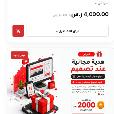
متوافق…
4,000.00 ر.س
6,000.00 ر.س
عرض التفاصيل
←
02
عرض جديد