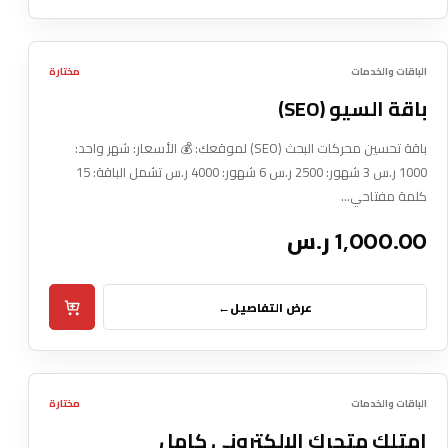
Box Pxl
03
3 باقات
الباقات والخدمات
مختارة
DIGITAL SERVICE
باقة السيو (SEO)
باقة تحسين محركات البحث (SEO) لموقعك: 💰 الأسعار: شهر واحد:
1000 ر.س 3 شهور: 2500 ر.س 6 شهور: 4000 ر.س تشمل الباقة: 15
كلمة مفتاحي…
1,000.00 ر.س
عرض التفاصيل
←
Box Pxl
04
الأكثر طلباً
الباقات والخدمات
مختارة
DIGITAL SERVICE
امتلك متجرك الإلكتروني كامل