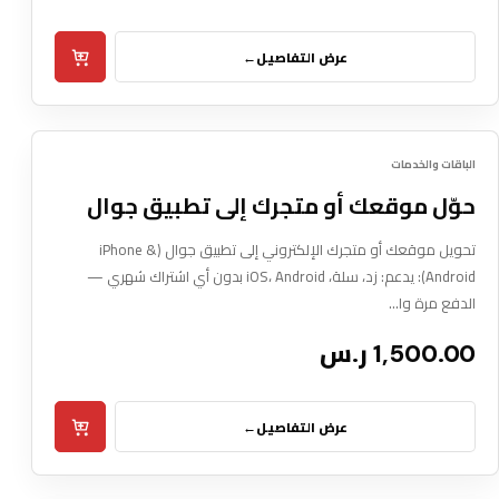
عرض التفاصيل
←
Box Pxl
06
دفعة واحدة
الباقات والخدمات
DIGITAL SERVICE
حوّل موقعك أو متجرك إلى تطبيق جوال
تحويل موقعك أو متجرك الإلكتروني إلى تطبيق جوال (iPhone &
Android): يدعم: زد، سلة، iOS، Android بدون أي اشتراك شهري —
الدفع مرة وا…
1,500.00 ر.س
عرض التفاصيل
←