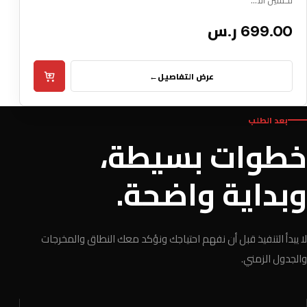
تحسين الأ…
699.00 ر.س
عرض التفاصيل
←
بعد الطلب
خطوات بسيطة،
وبداية واضحة.
لا يبدأ التنفيذ قبل أن نفهم احتياجك ونؤكد معك النطاق والمخرجات
والجدول الزمني.