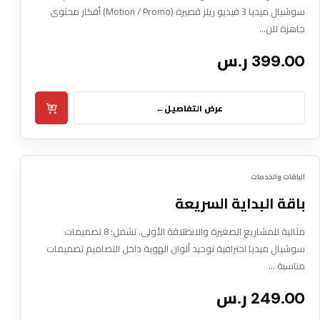
سوشيال ميديا 3 فيديو ريلز قصيرة (Motion / Promo) أفكار محتوى
جاهزة للن…
399.00 ر.س
عرض التفاصيل
←
Box Pxl
09
الأوفر
الباقات والخدمات
DIGITAL SERVICE
باقة البداية السريعة
مثالية للمشاريع الصغيرة والانطلاقة الأولى. تشمل: 8 تصميمات
سوشيال ميديا احترافية توحيد ألوان الهوية داخل التصاميم تصميمات
مناسبة …
249.00 ر.س