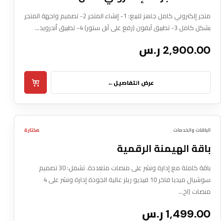
متجر إلكتروني كامل جاهز للبيع: 1- إنشاء المتجر 2- تصميم واجهة المتجر
بشكل كامل 3- تطبيق آيفون (رفع على آبل ستور) 4- تطبيق أندرويد…
2,900.00 ر.س
عرض التفاصيل
←
Box Pxl
05
الأشمل
الباقات والخدمات
مختارة
DIGITAL SERVICE
باقة الهيمنة الرقمية
باقة كاملة مع إدارة ونشر على منصات متعددة. تشمل: 30 تصميم
سوشيال ميديا فاخر 10 فيديو ريلز عالية الجودة إدارة ونشر على 4
منصات (اخ…
1,499.00 ر.س