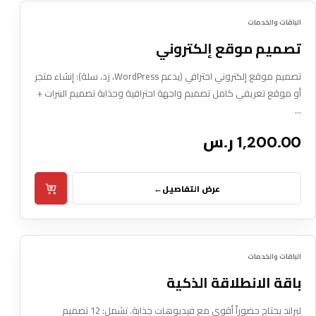
Box Pxl
07
الباقات والخدمات
DIGITAL SERVICE
تصميم موقع إلكتروني
تصميم موقع إلكتروني احترافي (يدعم WordPress، زد، سلة): إنشاء متجر
أو موقع تعريفي كامل تصميم واجهة احترافية وجذابة تصميم البنرات +
…
1,200.00 ر.س
عرض التفاصيل
←
Box Pxl
08
جديد
الباقات والخدمات
DIGITAL SERVICE
باقة الانطلاقة الذكية
لبراند يحتاج حضوراً أقوى مع فيديوهات جذابة. تشمل: 12 تصميم