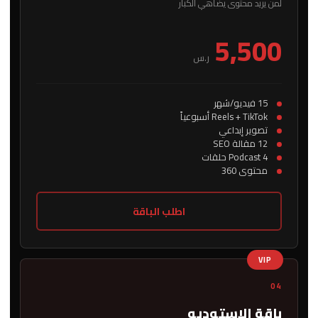
لمن يريد محتوى يضاهي الكبار
5,500
ر.س
15 فيديو/شهر
Reels + TikTok أسبوعياً
تصوير إبداعي
12 مقالة SEO
Podcast 4 حلقات
محتوى 360
اطلب الباقة
VIP
04
باقة الاستوديو