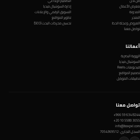
من نحن
التصميم الإبداعي
معرض الأعمال
إدارة السوشيال ميديا
المدونة
التسويق الرقمي والإعلانات
المتجر
تطوير المواقع
العروض وعجلة الحظ
تحسين محركات البحث (SEO)
تواصل معنا
أعمالنا
الهوية البصرية
السوشيال ميديا
فيديوهات Reels
تصميم المواقع
تطبيقات الموبايل
تواصل معنا
+966 59 634 8244
+20 10 5580 3055
info@boxpxl.com
السجل التجاري: 7054369512