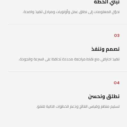
نبني الخطة
نحوّل المعلومات إلى نطاق عمل وأولويات ومراحل تنفيذ واضحة.
03
نصمم وننفذ
تنفيذ احترافي مع نقاط مراجعة محددة تحافظ على السرعة والجودة.
04
نطلق ونحسن
تسليم منظم وقياس النتائج ودعم الخطوات التالية للنمو.