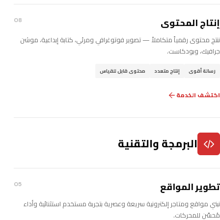
إنتاج المحتوى
08
ننتج محتوى رقمياً متكاملاً — تصوير فوتوغرافي ومرئي، كتابة إبداعية، موشن
جرافيك، وبودكاست.
رسالة أقوى
إنتاج متعدد
محتوى قابل للقياس
اكتشف الخدمة
البرمجة والتقنية
تطوير المواقع
05
نبني مواقع ومتاجر إلكترونية سريعة وعصرية بتجربة مستخدم استثنائية وأداء
مُحسَّن للمحركات.