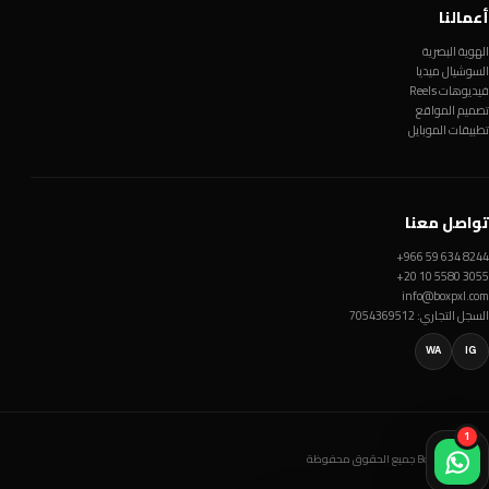
أعمالنا
الهوية البصرية
السوشيال ميديا
فيديوهات Reels
تصميم المواقع
تطبيقات الموبايل
تواصل معنا
+966 59 634 8244
+20 10 5580 3055
info@boxpxl.com
السجل التجاري: 7054369512
WA
IG
1
© Box Pxl 2026 جميع الحقوق محفوظة