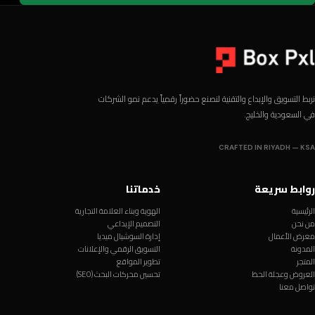
نربط التسويق والإبداع والتقنية لنصنع حضوراً رقمياً يدعم نمو الشركات
في السعودية والخليج.
CRAFTED IN RIYADH — KSA
روابط سريعة
خدماتنا
الرئيسية
الهوية وبناء العلامة التجارية
من نحن
التصميم الإبداعي
معرض الأعمال
إدارة السوشيال ميديا
المدونة
التسويق الرقمي والإعلانات
المتجر
تطوير المواقع
العروض وعجلة الحظ
تحسين محركات البحث (SEO)
تواصل معنا