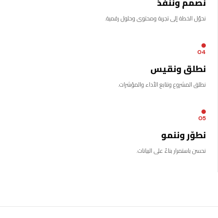
نصمم وننفذ
نحوّل الخطة إلى تجربة ومحتوى وحلول رقمية.
04
نطلق ونقيس
نطلق المشروع ونتابع الأداء والمؤشرات.
05
نطوّر وننمو
نحسن باستمرار بناءً على البيانات.