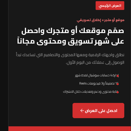
العرض الرئيسي
موقع أو متجر + إطلاق تسويقي
صمّم موقعك أو متجرك واحصل
على شهر تسويق ومحتوى مجاناً
نطلق واجهتك الرقمية ومعها المحتوى والتصاميم التي تساعدك تبدأ
الوصول إلى عملائك من اليوم الأول.
إدارة 4 حسابات سوشيال لمدة شهر
15 تصميماً و3 فيديوهات Reels
كتابة محتوى ودعم وتعديلات خلال الاشتراك
احصل على العرض