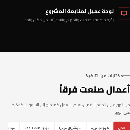
لوحة عميل لمتابعة المشروع
رؤية منظمة للخدمات والمهام والتحديثات من مكان واحد.
مختارات من التنفيذ
أعمال صنعت فرقاً
من الهوية إلى المنتج الرقمي، نعرض العمل كما خرج إلى السوق لا كفكرة
على الورق.
الكل
هوية بصرية
سوشيال ميديا
فيديوهات Reels
مواقع ومتا