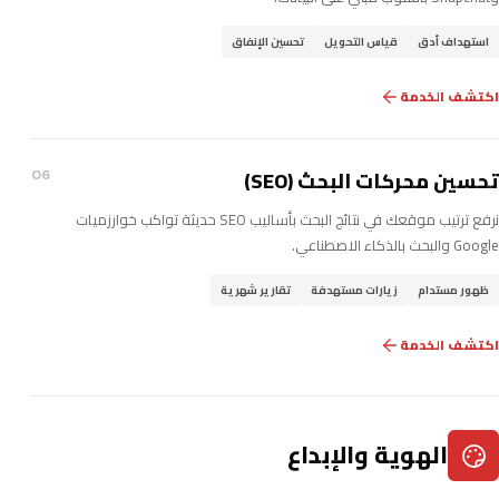
استهداف أدق
قياس التحويل
تحسين الإنفاق
اكتشف الخدمة
تحسين محركات البحث (SEO)
06
نرفع ترتيب موقعك في نتائج البحث بأساليب SEO حديثة تواكب خوارزميات
Google والبحث بالذكاء الاصطناعي.
ظهور مستدام
زيارات مستهدفة
تقارير شهرية
اكتشف الخدمة
الهوية والإبداع