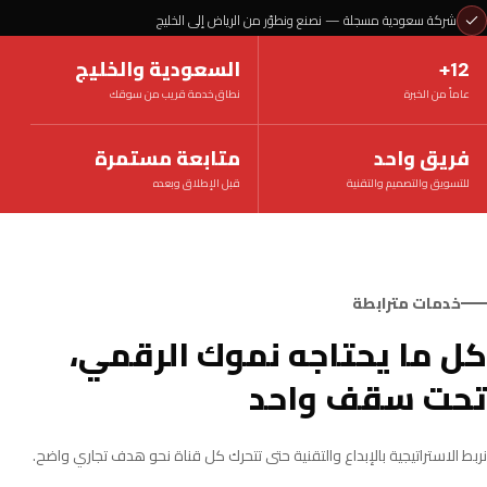
شركة سعودية مسجلة — نصنع ونطوّر من الرياض إلى الخليج
12+
السعودية والخليج
عاماً من الخبرة
نطاق خدمة قريب من سوقك
فريق واحد
متابعة مستمرة
للتسويق والتصميم والتقنية
قبل الإطلاق وبعده
خدمات مترابطة
كل ما يحتاجه نموك الرقمي،
تحت سقف واحد
نربط الاستراتيجية بالإبداع والتقنية حتى تتحرك كل قناة نحو هدف تجاري واضح.