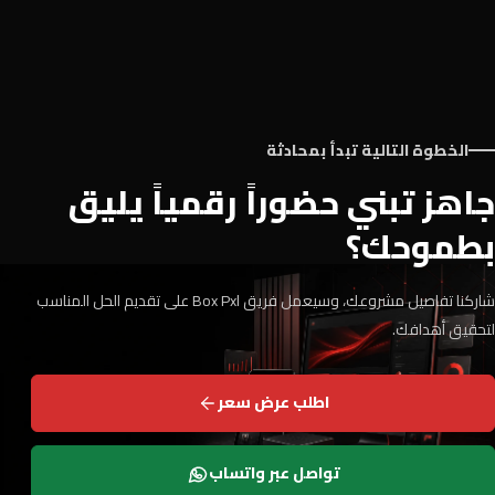
الخطوة التالية تبدأ بمحادثة
جاهز تبني حضوراً رقمياً يليق
بطموحك؟
شاركنا تفاصيل مشروعك، وسيعمل فريق Box Pxl على تقديم الحل المناسب
لتحقيق أهدافك.
اطلب عرض سعر
تواصل عبر واتساب