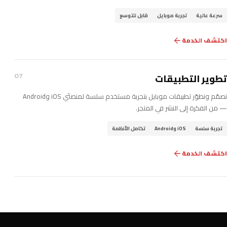
سرعة عالية
تجربة موبايل
قابل للتوسع
اكتشف الخدمة
تطوير التطبيقات
07
نصمّم ونطوّر تطبيقات موبايل بتجربة مستخدم سلسة لمنصتَي iOS وAndroid
— من الفكرة إلى النشر في المتجر.
تجربة سلسة
iOS وAndroid
تكامل الأنظمة
اكتشف الخدمة