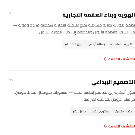
الهوية وبناء العلامة التجارية
01
نصمّم هويات بصرية متكاملة تمنح علامتك التجارية شخصية فريدة وقوية —
من الشعار وأنظمة الألوان والخطوط إلى دليل الهوية الكامل.
هوية متماسكة
رسالة أوضح
دليل استخدام
اكتشف الخدمة
التصميم الإبداعي
02
نحوّل أفكارك إلى تصاميم إبداعية لافتة — منشورات سوشيال ميديا، موشن
جرافيك، عروض تقديمية احترافية.
حضور متسق
محتوى لافت
جاهز للنشر
اكتشف الخدمة