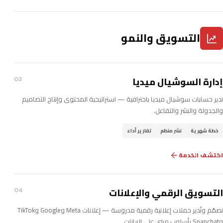
التسويق والنمو
إدارة السوشيال ميديا
03
ندير حسابات سوشيال ميديا باحترافية — استراتيجية المحتوى وإنتاج التصاميم
والجدولة والنشر والتفاعل.
خطة شهرية
نشر منظم
تقارير أداء
اكتشف الخدمة
التسويق الرقمي والإعلانات
04
نصمّم ونُدير حملات إعلانية رقمية مدروسة — إعلانات Meta وGoogle وTikTok
وSnapchat بأسلوب مبني على البيانات.