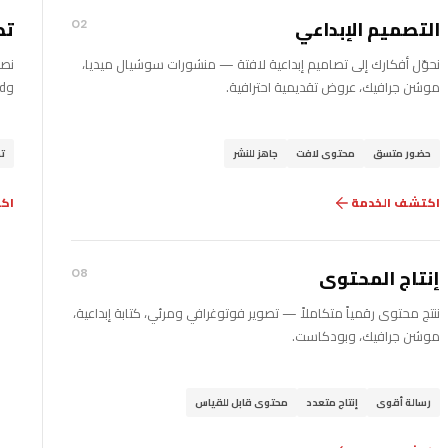
التصميم الإبداعي
تط
02
نحوّل أفكارك إلى تصاميم إبداعية لافتة — منشورات سوشيال ميديا،
موشن جرافيك، عروض تقديمية احترافية.
وAndroid — من الفكرة إلى النشر في المتجر.
حضور متسق
محتوى لافت
جاهز للنشر
ت
اكتشف الخدمة
اك
إنتاج المحتوى
08
ننتج محتوى رقمياً متكاملاً — تصوير فوتوغرافي ومرئي، كتابة إبداعية،
موشن جرافيك، وبودكاست.
رسالة أقوى
إنتاج متعدد
محتوى قابل للقياس