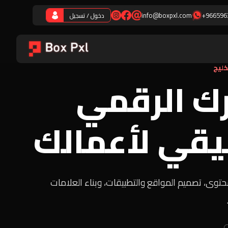
info@boxpxl.com
+966596
دخول / تسجيل
خليج
ك الرقمي
يقي لأعمالك
توى، تصميم المواقع والتطبيقات، وبناء العلامات