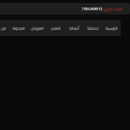
سجل تجاري :
7054369512
الرئيسية
خدماتنا
أعمالنا
المتجر
العروض
المدونة
من 