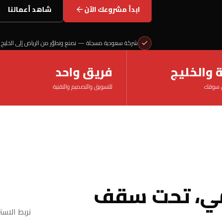
ابدأ مشروعك الآن
شاهد أعمالنا
شركة سعودية مسجلة — نصنع ونطوّر من الرياض إلى الخليج
 والخليج
فريق واحد
 سوقك
للتسويق والتصميم والتقنية
قمي، تحت سقف
نربط الاست