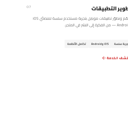
وير التطبيقات
07
نصمّم ونطوّر تطبيقات موبايل بتجربة مستخدم سلسة لمنصتَي iOS
جربة سلسة
iOS وAndroid
تكامل الأنظمة
تشف الخدمة