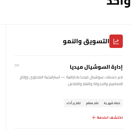
واحد
التسويق والنمو
إدارة السوشيال ميديا
03
ندير حسابات سوشيال ميديا باحترافية — استراتيجية المحتوى وإنتاج
التصاميم والجدولة والنشر والتفاعل.
خطة شهرية
نشر منظم
تقارير أداء
اكتشف الخدمة