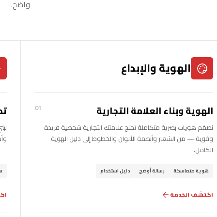
واضح.
الهوية والإبداع
الهوية وبناء العلامة التجارية
تط
01
نصمّم هويات بصرية متكاملة تمنح علامتك التجارية شخصية فريدة
نبن
وقوية — من الشعار وأنظمة الألوان والخطوط إلى دليل الهوية
وأد
الكامل.
هوية متماسكة
رسالة أوضح
دليل استخدام
س
اكتشف الخدمة
اك