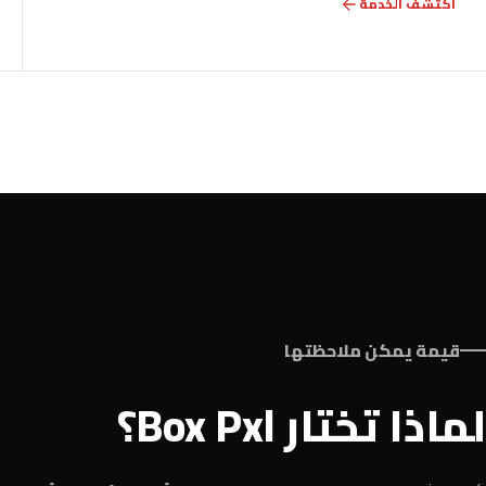
اكتشف الخدمة
قيمة يمكن ملاحظتها
لماذا تختار Box Pxl؟