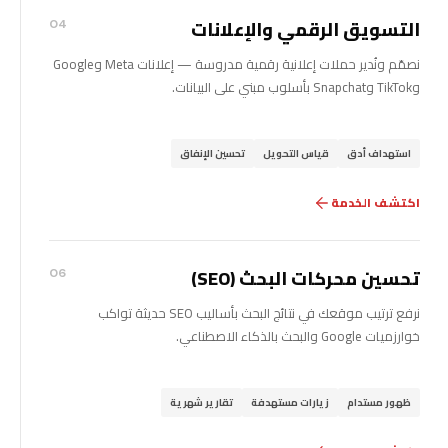
التسويق الرقمي والإعلانات
04
نصمّم ونُدير حملات إعلانية رقمية مدروسة — إعلانات Meta وGoogle
وTikTok وSnapchat بأسلوب مبني على البيانات.
استهداف أدق
قياس التحويل
تحسين الإنفاق
اكتشف الخدمة
تحسين محركات البحث (SEO)
06
نرفع ترتيب موقعك في نتائج البحث بأساليب SEO حديثة تواكب
خوارزميات Google والبحث بالذكاء الاصطناعي.
ظهور مستدام
زيارات مستهدفة
تقارير شهرية